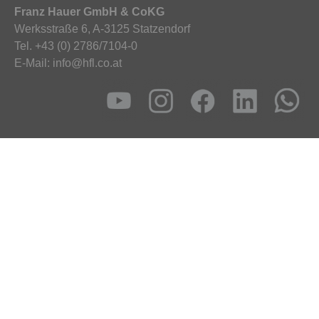
Franz Hauer GmbH & CoKG
Werksstraße 6, A-3125 Statzendorf
Tel. +43 (0) 2786/7104-0
E-Mail: info@hfl.co.at