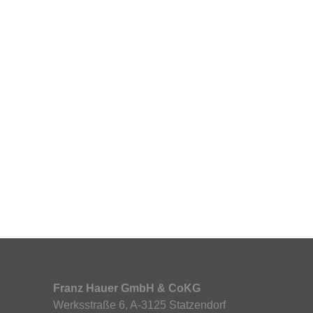
Franz Hauer GmbH & CoKG
Werksstraße 6, A-3125 Statzendorf