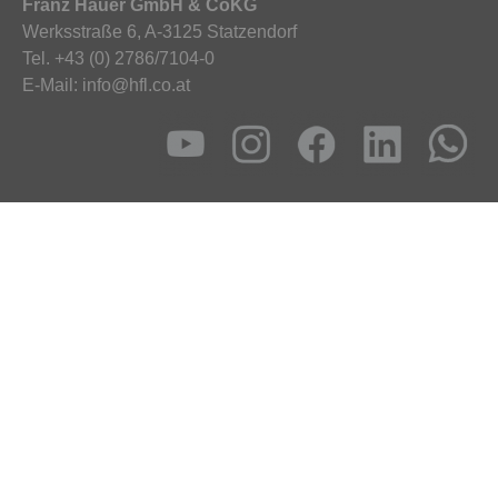
Franz Hauer GmbH & CoKG
Werksstraße 6, A-3125 Statzendorf
Tel. +43 (0) 2786/7104-0
E-Mail: info@hfl.co.at