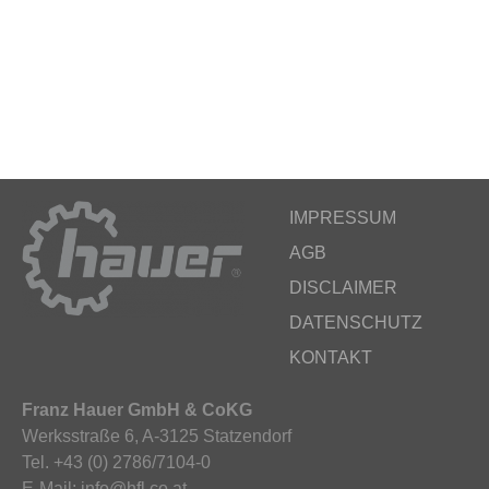
IMPRESSUM
AGB
DISCLAIMER
DATENSCHUTZ
KONTAKT
Franz Hauer GmbH & CoKG
Werksstraße 6, A-3125 Statzendorf
Tel. +43 (0) 2786/7104-0
E-Mail: info@hfl.co.at