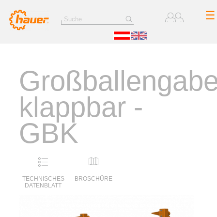
☰
Großballengabe
klappbar -
GBK
TECHNISCHES
BROSCHÜRE
DATENBLATT